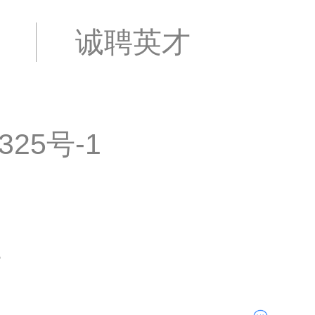
诚聘英才
325号-1
证