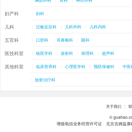
|
胸部外科
|
骨科
|
神经外科
病中心、血液病中心、心血管病中心、神经疾病中
心、麻醉手术中心、内分泌代谢疾病中心、传统医学
妇产科
|
妇科
中心和口腔医学中心、国际肿瘤治疗中心。2008年，
主要医疗数质量和经济指标实现了突破：门急诊65.07
儿科
|
过敏反应科
|
儿科外科
|
儿科内科
万人次；住院2.88万人次；医疗收入达到5.33亿元；
获国家和军队科技（医疗）成果奖二等奖5项；科研经
五官科
|
口腔科
|
耳鼻喉科
|
眼科
费总额度1600万元，增幅；伤病员综合满意度达到9
7％以上。
医技科室
|
核医学科
|
放射科
|
病理科
|
超声科
309医院已于2010-4-16日正式挂牌成立整形美容
烧伤修复中心，中心总面积6000平方米，下设3个亚
其他科室
|
临床营养科
|
心理医学科
|
预防保健科
|
中医
专科和1个实验室（皮肤科、整形美容科、烧伤修复科
和中心实验室），编制床位39张（展开50张）。中心
|
放射治疗科
门诊、病房、手术室和实验室自成一体，是国内首家
集激光美容、抗衰老；整形美容、烧伤、创面修复、
康复及皮肤病诊疗为一体的大型综合性、专业性和权
|
关于我们
威性的“皮肤”专业诊疗学科群。中心围绕“皮肤”展开各
项医、教、研系统性工作，技术力量雄厚，设施、设
©
guahao.c
备一流。自此，309医院皮肤科将正式纳入整形美容烧
增值电信业务经营许可证
北京吉姆益康
伤修复中心。