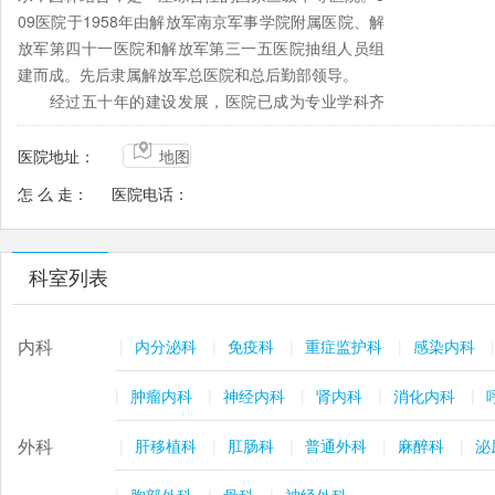
09医院于1958年由解放军南京军事学院附属医院、解
放军第四十一医院和解放军第三一五医院抽组人员组
建而成。先后隶属解放军总医院和总后勤部领导。
经过五十年的建设发展，医院已成为专业学科齐
全，诊疗技术先进，医疗设备现代，生活设施完善的
大型综合性三级甲等医院，是北京市医疗保险定点医
医院地址：
地图
院和第四军医大学、中国医科大学、武警医学院等军
怎 么 走：
医院电话：
地院校教学医院，是全国民族团结首都精神文明单
位，全国先进基层党组织、北京市花园式绿化美化单
位和海淀区“物价计量信得过单位”。
科室列表
目前，医院开展病床1700余张；有高级专业技术
职务180名，博士生、硕士生导师34人，三级以上专
家6人。医院拥有1.5T核磁共振、64层螺旋CT、血管
内科
|
内分泌科
|
免疫科
|
重症监护科
|
感染内科
|
造影机、TCD彩色超声诊断仪、伽马刀、PET-CT、亚
氦刀、高低温心磁图机、海扶刀等一大批国际先进医
|
肿瘤内科
|
神经内科
|
肾内科
|
消化内科
|
疗设备，价值近4亿元。医院设置有国家重点学科全军
外科
结核研究所、全军器官移植中心等48个专业学科。与
|
肝移植科
|
肛肠科
|
普通外科
|
麻醉科
|
泌
总医院相关科室联合，先后成立了消化病中心、肾脏