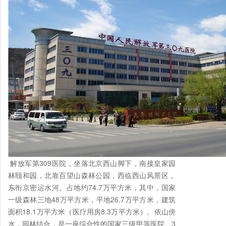
解放军第309医院，坐落北京西山脚下，南接皇家园
林颐和园，北靠百望山森林公园，西临西山风景区，
东衔京密运水河。占地约74.7万平方米，其中，国家
一级森林三地48万平方米，平地26.7万平方米，建筑
面积18.1万平方米（医疗用房8.3万平方米）。依山傍
水，园林结合，是一座综合性的国家三级甲等医院。3