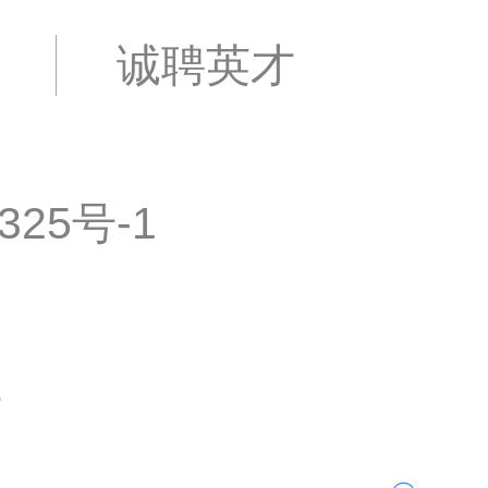
诚聘英才
325号-1
证