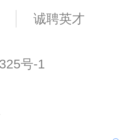
诚聘英才
325号-1
证